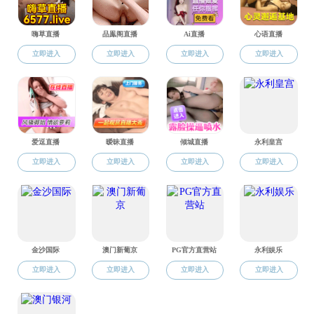
地址：中国上海东川路800号黑料社区 闵行校区杨咏曼楼