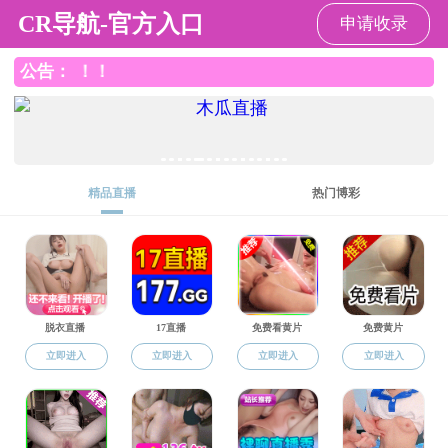
黑料社区
首 页
黑料社区概况
师资队伍
招
常用文档