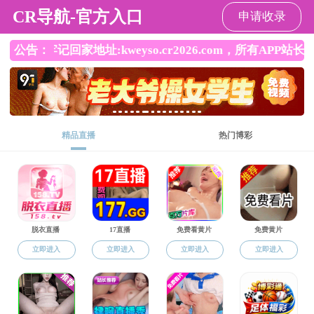
黑料社区
首 页
黑料社区概况
师资队伍
招
常用文档