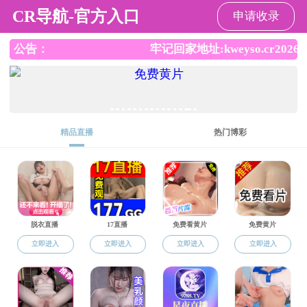
黑料社区
首 页
黑料社区概况
师资队伍
招
常用文档