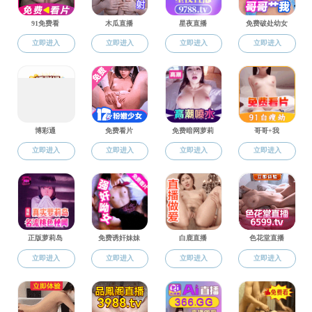
外院快讯
党建工作
综合新闻
党建工作丨缅
学术动态
教学动态
春至四月，细雨润绿枝，微风
国际交流
展 “缅怀英烈铸忠魂，学思践悟
党建工作
思想引领与使命担当，将所学所
参加本次活动，活动由学工办主
学工动态
活动第一环节，为传承红色
工会退管
开始，全体肃立，师生代表陈诺